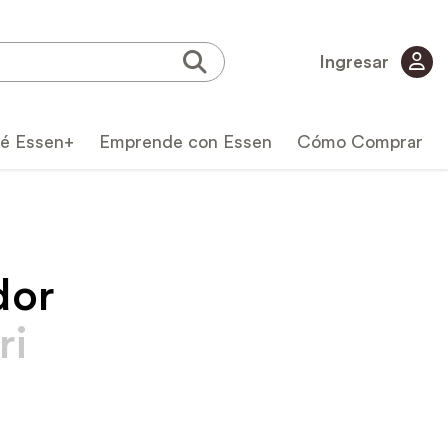
Ingresar
é Essen+
Emprende con Essen
Cómo Comprar
dor
ri
icas