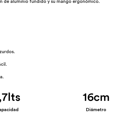
ón de aluminio fundido y su mango ergonómico.
 zurdos.
il.
pa.
,7lts
16cm
apacidad
Diámetro