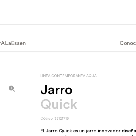
#ALaEssen
Conoc
Calidad Essen
LÍNEA CONTEMPORÁNEA AQUA
Por qué elegir Essen
speciales
Jarro
Cómo utilizar tu Essen
tos
Quick
Beneficios y característ
mium
Usos y cuidados
Código: 38121715
productos
Servicio post-venta
El Jarro Quick es un jarro innovador diseñ
catálogo