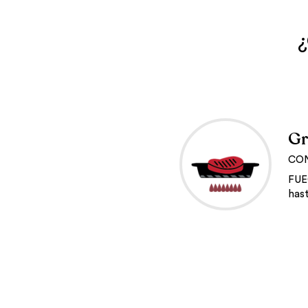
¿
Gr
CO
FU
has