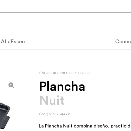
#ALaEssen
Conoc
Calidad Essen
LÍNEA EDICIONES ESPECIALES
Por qué elegir Essen
speciales
Plancha
Cómo utilizar tu Essen
tos
Nuit
Beneficios y característ
mium
Usos y cuidados
Código: 38734472
productos
Servicio post-venta
La Plancha Nuit combina diseño, practicid
catálogo