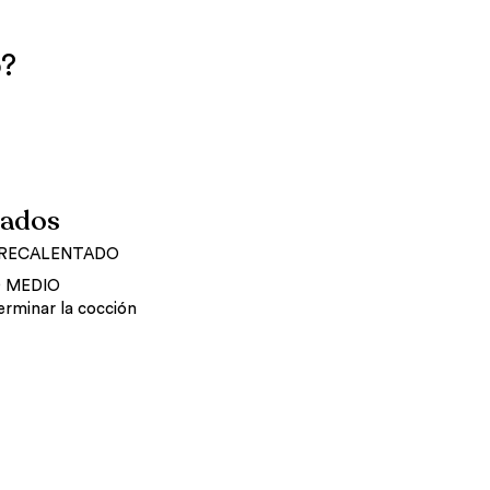
o?
lados
RECALENTADO
 MEDIO
erminar la cocción