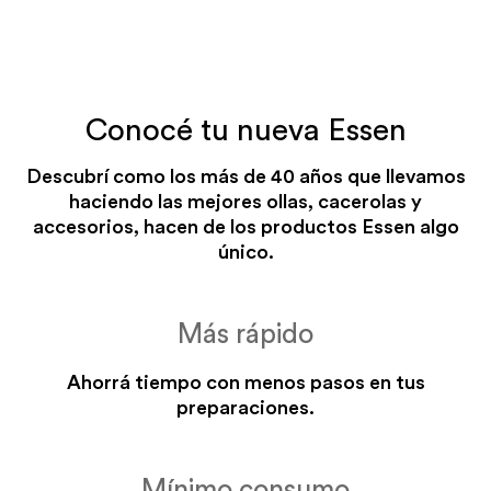
FUEGO CORONA
toda la cocción
Ver más información sobre
Conocé tu nueva Essen
las funciones Essen
Descubrí como los más de 40 años que llevamos
haciendo las mejores ollas, cacerolas y
accesorios, hacen de los productos Essen algo
único.
Más rápido
Ahorrá tiempo con menos pasos en tus
preparaciones.
Mínimo consumo